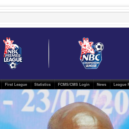
First League
Statistics
FCMS/CMS Login
News
League 