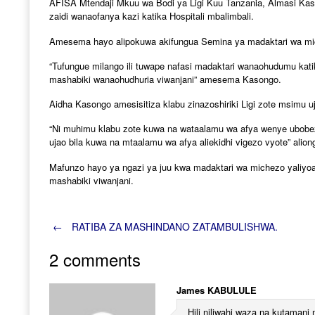
AFISA Mtendaji Mkuu wa Bodi ya Ligi Kuu Tanzania, Almasi Kas
zaidi wanaofanya kazi katika Hospitali mbalimbali.
Amesema hayo alipokuwa akifungua Semina ya madaktari wa mi
“Tufungue milango ili tuwape nafasi madaktari wanaohudumu kati
mashabiki wanaohudhuria viwanjani” amesema Kasongo.
Aidha Kasongo amesisitiza klabu zinazoshiriki Ligi zote msimu uj
“Ni muhimu klabu zote kuwa na wataalamu wa afya wenye ubobezi
ujao bila kuwa na mtaalamu wa afya aliekidhi vigezo vyote” alio
Mafunzo hayo ya ngazi ya juu kwa madaktari wa michezo yaliyo
mashabiki viwanjani.
Post
←
RATIBA ZA MASHINDANO ZATAMBULISHWA.
2 comments
navigation
James KABULULE
Hili niliwahi waza na kutamani