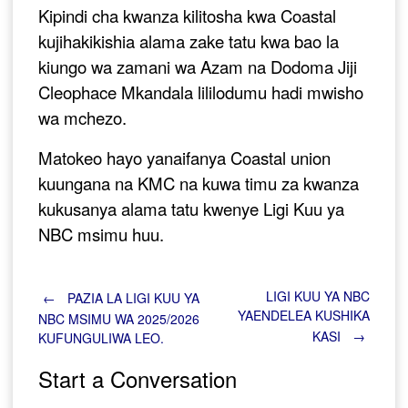
Kipindi cha kwanza kilitosha kwa Coastal
kujihakikishia alama zake tatu kwa bao la
kiungo wa zamani wa Azam na Dodoma Jiji
Cleophace Mkandala lililodumu hadi mwisho
wa mchezo.
Matokeo hayo yanaifanya Coastal union
kuungana na KMC na kuwa timu za kwanza
kukusanya alama tatu kwenye Ligi Kuu ya
NBC msimu huu.
Post
LIGI KUU YA NBC
←
PAZIA LA LIGI KUU YA
YAENDELEA KUSHIKA
NBC MSIMU WA 2025/2026
KASI
→
KUFUNGULIWA LEO.
navigation
Start a Conversation