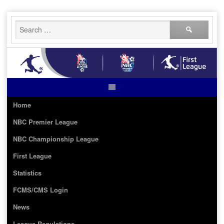
Skip
Search
to
for:
content
Home
NBC Premier League
NBC Championship League
First League
Statistics
FCMS/CMS Login
News
League Regulations