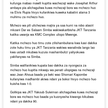
kufunga mabao mawili kupitia wachezaji wake Josephat Arthur
ambaye pia alichaguliwa kuwa mchezaji bora wa mchezo huo
na Elvis Rupia hivyo kufanikiwa kuweka kabatini alama 3
muhimu za mchezo huo.
Mchezo wa pili ulichezwa majira ya saa kumi na robo alasiri
mkoani Dar es Salaam Simba wakiwakaribisha JKT Tanzania
katika uwanja wa KMC Complex uliopo Mwenge.
Katika mchezo huo timu zote zilishambuliana kwa kasi dakika
zote huku timu ya JKT Tanzania wakiwa wanalinda lango lao
kwa ustadi mkubwa kuzuia mashambulizi yaliyokuwa
yakifanywa na Simba.
Simba walifanikiwa kupata bao dakika za nyongeza za
mchezo huo kupitia mkwaju wa penati uliopigwa na mchezaji
wao Jean Ahoua baada ya beki wao Shomari Kapombe
kufanyiwa madhambi akiwa ndani ya boksi hivyo mchezo huo
kuisha kwa 1-0.
Golikipa wa JKT Yakoub Suleiman alichaguliwa kuwa mchezaji
bora wa mchezo huo baada ya kuonyesha kiwango kikubwa
ndani ya dakika 90.