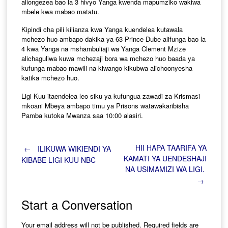
aliongezea bao la 3 hivyo Yanga kwenda mapumziko wakiwa
mbele kwa mabao matatu.
Kipindi cha pili kilianza kwa Yanga kuendelea kutawala
mchezo huo ambapo dakika ya 63 Prince Dube alifunga bao la
4 kwa Yanga na mshambuliaji wa Yanga Clement Mzize
alichaguliwa kuwa mchezaji bora wa mchezo huo baada ya
kufunga mabao mawili na kiwango kikubwa alichoonyesha
katika mchezo huo.
Ligi Kuu itaendelea leo siku ya kufungua zawadi za Krismasi
mkoani Mbeya ambapo timu ya Prisons watawakaribisha
Pamba kutoka Mwanza saa 10:00 alasiri.
Post
HII HAPA TAARIFA YA
←
ILIKUWA WIKIENDI YA
KAMATI YA UENDESHAJI
KIBABE LIGI KUU NBC
NA USIMAMIZI WA LIGI.
navigation
→
Start a Conversation
Your email address will not be published.
Required fields are