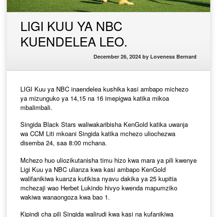
LIGI KUU YA NBC
KUENDELEA LEO.
December 26, 2024
by
Loveness Bernard
LIGI Kuu ya NBC inaendelea kushika kasi ambapo michezo
ya mizunguko ya 14,15 na 16 imepigwa katika mikoa
mbalimbali.
Singida Black Stars waliwakaribisha KenGold katika uwanja
wa CCM Liti mkoani Singida katika mchezo uliochezwa
disemba 24, saa 8:00 mchana.
Mchezo huo uliozikutanisha timu hizo kwa mara ya pili kwenye
Ligi Kuu ya NBC ulianza kwa kasi ambapo KenGold
walifanikiwa kuanza kutikisa nyavu dakika ya 25 kupitia
mchezaji wao Herbet Lukindo hivyo kwenda mapumziko
wakiwa wanaongoza kwa bao 1.
Kipindi cha pili Singida walirudi kwa kasi na kufanikiwa