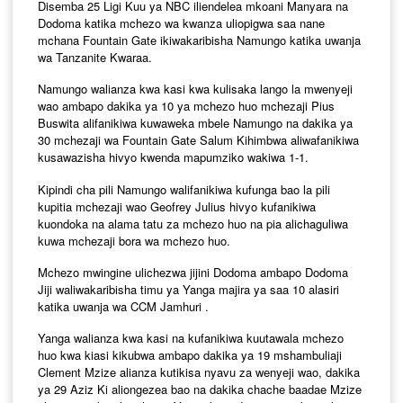
Disemba 25 Ligi Kuu ya NBC iliendelea mkoani Manyara na
Dodoma katika mchezo wa kwanza uliopigwa saa nane
mchana Fountain Gate ikiwakaribisha Namungo katika uwanja
wa Tanzanite Kwaraa.
Namungo walianza kwa kasi kwa kulisaka lango la mwenyeji
wao ambapo dakika ya 10 ya mchezo huo mchezaji Pius
Buswita alifanikiwa kuwaweka mbele Namungo na dakika ya
30 mchezaji wa Fountain Gate Salum Kihimbwa aliwafanikiwa
kusawazisha hivyo kwenda mapumziko wakiwa 1-1.
Kipindi cha pili Namungo walifanikiwa kufunga bao la pili
kupitia mchezaji wao Geofrey Julius hivyo kufanikiwa
kuondoka na alama tatu za mchezo huo na pia alichaguliwa
kuwa mchezaji bora wa mchezo huo.
Mchezo mwingine ulichezwa jijini Dodoma ambapo Dodoma
Jiji waliwakaribisha timu ya Yanga majira ya saa 10 alasiri
katika uwanja wa CCM Jamhuri .
Yanga walianza kwa kasi na kufanikiwa kuutawala mchezo
huo kwa kiasi kikubwa ambapo dakika ya 19 mshambuliaji
Clement Mzize alianza kutikisa nyavu za wenyeji wao, dakika
ya 29 Aziz Ki aliongezea bao na dakika chache baadae Mzize