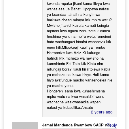
kwenda mpaka jikoni kama ilivyo kwa
wanasiasa.Je Bahati ilipopewa nafasi
ya kuandaa fainali na kunyimwa
haikuwa dosari mbaya ktk mpira wetu?
Mwisho jitahidi kuzuia kamati kuingia
mpirani kwa nguvu zenu zote kutunza
heshima yenu na mpira wetu.Tumeieni
hata wachunguzi binafsi wabobevu ktk
eneo hili.Mlipokeaji kauli ya Tembo
Harmonize kwa Aziz Ki kufunga
hatrick ktk mchezo wa mwisho na
kumshinda Fei Toto ktk Kiatu cha
mfungaji bora? Kauli hii ilitolewa kabla
ya mchezo na ikawa hivyo.Hali kama
hiyo iwafungue macho yanaendelea nje
ya macho yenu.
Hongereni sana kwa kuheshimisha
mpira wetu na kwa wasaidizi wenu
wachache wasiowasaidia wapeni
nafasi ya kubadilika.Ahsate
2 years ago
Jamal Mandenda Rwambow SACP rtd
Reply