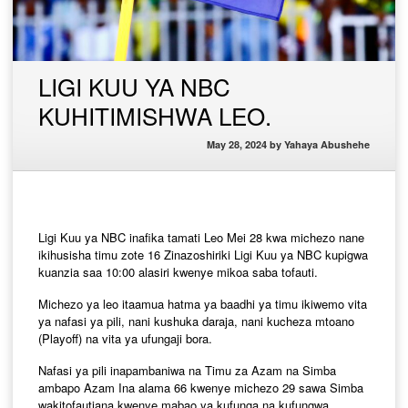
LIGI KUU YA NBC
KUHITIMISHWA LEO.
May 28, 2024
by
Yahaya Abushehe
Ligi Kuu ya NBC inafika tamati Leo Mei 28 kwa michezo nane
ikihusisha timu zote 16 Zinazoshiriki Ligi Kuu ya NBC kupigwa
kuanzia saa 10:00 alasiri kwenye mikoa saba tofauti.
Michezo ya leo itaamua hatma ya baadhi ya timu ikiwemo vita
ya nafasi ya pili, nani kushuka daraja, nani kucheza mtoano
(Playoff) na vita ya ufungaji bora.
Nafasi ya pili inapambaniwa na Timu za Azam na Simba
ambapo Azam Ina alama 66 kwenye michezo 29 sawa Simba
wakitofautiana kwenye mabao ya kufunga na kufungwa