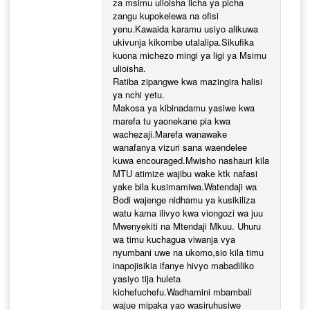
za msimu ulioisha licha ya picha
zangu kupokelewa na ofisi
yenu.Kawaida karamu usiyo alikuwa
ukivunja kikombe utalalipa.Sikufika
kuona michezo mingi ya ligi ya Msimu
ulioisha.
Ratiba zipangwe kwa mazingira halisi
ya nchi yetu.
Makosa ya kibinadamu yasiwe kwa
marefa tu yaonekane pia kwa
wachezaji.Marefa wanawake
wanafanya vizuri sana waendelee
kuwa encouraged.Mwisho nashauri kila
MTU atimize wajibu wake ktk nafasi
yake bila kusimamiwa.Watendaji wa
Bodi wajenge nidhamu ya kusikiliza
watu kama ilivyo kwa viongozi wa juu
Mwenyekiti na Mtendaji Mkuu. Uhuru
wa timu kuchagua viwanja vya
nyumbani uwe na ukomo,sio kila timu
inapojisikia ifanye hivyo mabadiliko
yasiyo tija huleta
kichefuchefu.Wadhamini mbambali
wajue mipaka yao wasiruhusiwe