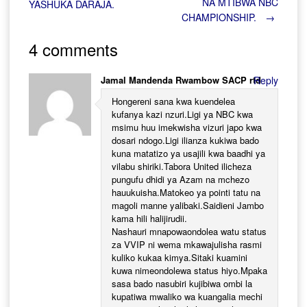
NA MTIBWA NBC
YASHUKA DARAJA.
CHAMPIONSHIP.
→
navigation
4 comments
Jamal Mandenda Rwambow SACP rtd
Reply
Hongereni sana kwa kuendelea
kufanya kazi nzuri.Ligi ya NBC kwa
msimu huu imekwisha vizuri japo kwa
dosari ndogo.Ligi ilianza kukiwa bado
kuna matatizo ya usajili kwa baadhi ya
vilabu shiriki.Tabora United ilicheza
pungufu dhidi ya Azam na mchezo
hauukuisha.Matokeo ya pointi tatu na
magoli manne yalibaki.Saidieni Jambo
kama hili halijirudii.
Nashauri mnapowaondolea watu status
za VVIP ni wema mkawajulisha rasmi
kuliko kukaa kimya.Sitaki kuamini
kuwa nimeondolewa status hiyo.Mpaka
sasa bado nasubiri kujibiwa ombi la
kupatiwa mwaliko wa kuangalia mechi