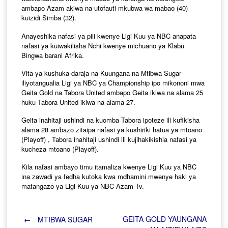
ambapo Azam akiwa na utofauti mkubwa wa mabao (40)
kuizidi Simba (32).
Anayeshika nafasi ya pili kwenye Ligi Kuu ya NBC anapata
nafasi ya kuiwakilisha Nchi kwenye michuano ya Klabu
Bingwa barani Afrika.
Vita ya kushuka daraja na Kuungana na Mtibwa Sugar
iliyotangualia Ligi ya NBC ya Championship ipo mikononi mwa
Geita Gold na Tabora United ambapo Geita ikiwa na alama 25
huku Tabora United ikiwa na alama 27.
Geita inahitaji ushindi na kuomba Tabora ipoteze ili kufikisha
alama 28 ambazo zitaipa nafasi ya kushiriki hatua ya mtoano
(Playoff) , Tabora inahitaji ushindi ili kujihakikishia nafasi ya
kucheza mtoano (Playoff).
Kila nafasi ambayo timu itamaliza kwenye Ligi Kuu ya NBC
ina zawadi ya fedha kutoka kwa mdhamini mwenye haki ya
matangazo ya Ligi Kuu ya NBC Azam Tv.
Post
GEITA GOLD YAUNGANA
←
MTIBWA SUGAR