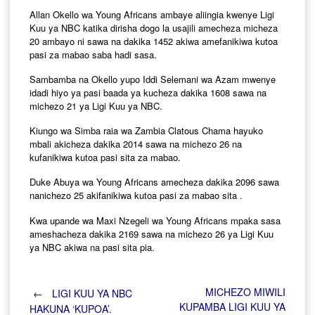
Allan Okello wa Young Africans ambaye aliingia kwenye Ligi
Kuu ya NBC katika dirisha dogo la usajili amecheza micheza
20 ambayo ni sawa na dakika 1452 akiwa amefanikiwa kutoa
pasi za mabao saba hadi sasa.
Sambamba na Okello yupo Iddi Selemani wa Azam mwenye
idadi hiyo ya pasi baada ya kucheza dakika 1608 sawa na
michezo 21 ya Ligi Kuu ya NBC.
Kiungo wa Simba raia wa Zambia Clatous Chama hayuko
mbali akicheza dakika 2014 sawa na michezo 26 na
kufanikiwa kutoa pasi sita za mabao.
Duke Abuya wa Young Africans amecheza dakika 2096 sawa
nanichezo 25 akifanikiwa kutoa pasi za mabao sita .
Kwa upande wa Maxi Nzegeli wa Young Africans mpaka sasa
ameshacheza dakika 2169 sawa na michezo 26 ya Ligi Kuu
ya NBC akiwa na pasi sita pia.
Post
MICHEZO MIWILI
←
LIGI KUU YA NBC
KUPAMBA LIGI KUU YA
HAKUNA ‘KUPOA’.