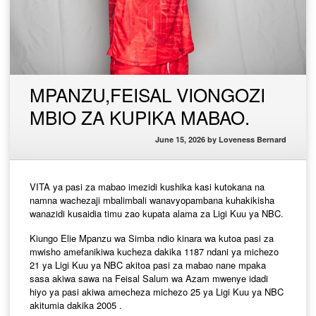
MPANZU,FEISAL VIONGOZI
MBIO ZA KUPIKA MABAO.
June 15, 2026
by
Loveness Bernard
VITA ya pasi za mabao imezidi kushika kasi kutokana na
namna wachezaji mbalimbali wanavyopambana kuhakikisha
wanazidi kusaidia timu zao kupata alama za Ligi Kuu ya NBC.
Kiungo Elie Mpanzu wa Simba ndio kinara wa kutoa pasi za
mwisho amefanikiwa kucheza dakika 1187 ndani ya michezo
21 ya Ligi Kuu ya NBC akitoa pasi za mabao nane mpaka
sasa akiwa sawa na Feisal Salum wa Azam mwenye idadi
hiyo ya pasi akiwa amecheza michezo 25 ya Ligi Kuu ya NBC
akitumia dakika 2005 .