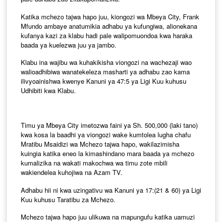
Katika mchezo tajwa hapo juu, kiongozi wa Mbeya City, Frank
Mfundo ambaye anatumikia adhabu ya kufungiwa, alionekana
kufanya kazi za klabu hadi pale walipomuondoa kwa haraka
baada ya kuelezwa juu ya jambo.
Klabu ina wajibu wa kuhakikisha viongozi na wachezaji wao
walioadhibiwa wanatekeleza masharti ya adhabu zao kama
ilivyoainishwa kwenye Kanuni ya 47:5 ya Ligi Kuu kuhusu
Udhibiti kwa Klabu.
Timu ya Mbeya City imetozwa faini ya Sh. 500,000 (laki tano)
kwa kosa la baadhi ya viongozi wake kumtolea lugha chafu
Mratibu Msaidizi wa Mchezo tajwa hapo, wakilazimisha
kuingia katika eneo la kimashindano mara baada ya mchezo
kumalizika na wakati makochwa wa timu zote mbili
wakiendelea kuhojiwa na Azam TV.
Adhabu hii ni kwa uzingativu wa Kanuni ya 17:(21 & 60) ya Ligi
Kuu kuhusu Taratibu za Mchezo.
Mchezo tajwa hapo juu ulikuwa na mapungufu katika uamuzi