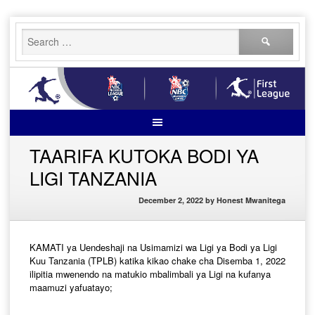
Skip
Search
to
for:
content
TAARIFA KUTOKA BODI YA
LIGI TANZANIA
December 2, 2022
by
Honest Mwanitega
KAMATI ya Uendeshaji na Usimamizi wa Ligi ya Bodi ya Ligi
Kuu Tanzania (TPLB) katika kikao chake cha Disemba 1, 2022
ilipitia mwenendo na matukio mbalimbali ya Ligi na kufanya
maamuzi yafuatayo;