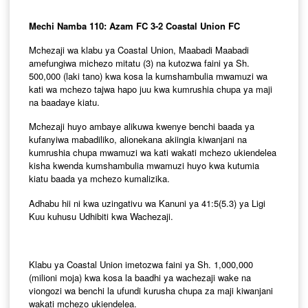
Mechi Namba 110: Azam FC 3-2 Coastal Union FC
Mchezaji wa klabu ya Coastal Union, Maabadi Maabadi
amefungiwa michezo mitatu (3) na kutozwa faini ya Sh.
500,000 (laki tano) kwa kosa la kumshambulia mwamuzi wa
kati wa mchezo tajwa hapo juu kwa kumrushia chupa ya maji
na baadaye kiatu.
Mchezaji huyo ambaye alikuwa kwenye benchi baada ya
kufanyiwa mabadiliko, alionekana akiingia kiwanjani na
kumrushia chupa mwamuzi wa kati wakati mchezo ukiendelea
kisha kwenda kumshambulia mwamuzi huyo kwa kutumia
kiatu baada ya mchezo kumalizika.
Adhabu hii ni kwa uzingativu wa Kanuni ya 41:5(5.3) ya Ligi
Kuu kuhusu Udhibiti kwa Wachezaji.
Klabu ya Coastal Union imetozwa faini ya Sh. 1,000,000
(milioni moja) kwa kosa la baadhi ya wachezaji wake na
viongozi wa benchi la ufundi kurusha chupa za maji kiwanjani
wakati mchezo ukiendelea.