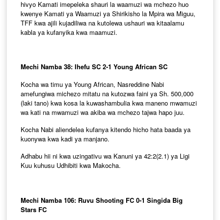
hivyo Kamati imepeleka shauri la waamuzi wa mchezo huo
kwenye Kamati ya Waamuzi ya Shirikisho la Mpira wa Miguu,
TFF kwa ajili kujadiliwa na kutolewa ushauri wa kitaalamu
kabla ya kufanyika kwa maamuzi.
Mechi Namba 38: Ihefu SC 2-1 Young African SC
Kocha wa timu ya Young African, Nasreddine Nabi
amefungiwa michezo mitatu na kutozwa faini ya Sh. 500,000
(laki tano) kwa kosa la kuwashambulia kwa maneno mwamuzi
wa kati na mwamuzi wa akiba wa mchezo tajwa hapo juu.
Kocha Nabi aliendelea kufanya kitendo hicho hata baada ya
kuonywa kwa kadi ya manjano.
Adhabu hii ni kwa uzingativu wa Kanuni ya 42:2(2.1) ya Ligi
Kuu kuhusu Udhibiti kwa Makocha.
Mechi Namba 106: Ruvu Shooting FC 0-1 Singida Big
Stars FC