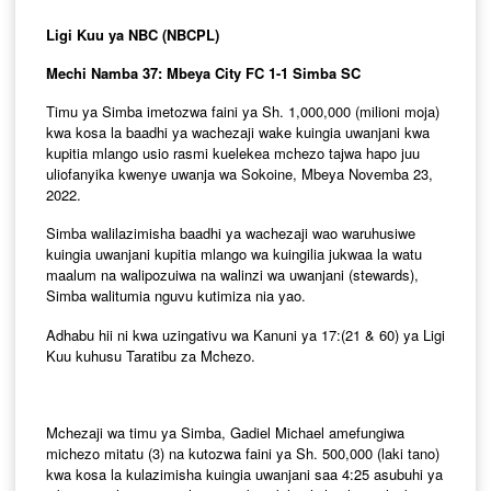
Ligi Kuu ya NBC (NBCPL)
Mechi Namba 37: Mbeya City FC 1-1 Simba SC
Timu ya Simba imetozwa faini ya Sh. 1,000,000 (milioni moja)
kwa kosa la baadhi ya wachezaji wake kuingia uwanjani kwa
kupitia mlango usio rasmi kuelekea mchezo tajwa hapo juu
uliofanyika kwenye uwanja wa Sokoine, Mbeya Novemba 23,
2022.
Simba walilazimisha baadhi ya wachezaji wao waruhusiwe
kuingia uwanjani kupitia mlango wa kuingilia jukwaa la watu
maalum na walipozuiwa na walinzi wa uwanjani (stewards),
Simba walitumia nguvu kutimiza nia yao.
Adhabu hii ni kwa uzingativu wa Kanuni ya 17:(21 & 60) ya Ligi
Kuu kuhusu Taratibu za Mchezo.
Mchezaji wa timu ya Simba, Gadiel Michael amefungiwa
michezo mitatu (3) na kutozwa faini ya Sh. 500,000 (laki tano)
kwa kosa la kulazimisha kuingia uwanjani saa 4:25 asubuhi ya