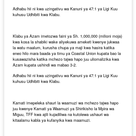
Adhabu hii ni kwa uzingativu wa Kanuni ya 47:1 ya Ligi Kuu
kuhusu Udhibiti kwa Klabu.
Klabu ya Azam imetozwa faini ya Sh. 1,000,000 (milioni moja)
kwa kosa la shabiki wake aliyekuwa ameketi kwenye jukwaa
la watu maalum, kurusha chupa ya maji kwa hasira katika
eneo hilo mara baada ya timu ya Coastal Union kupata bao la
kusawazisha katika mchezo tajwa hapo juu uliomalizika kwa
Azam kupata ushindi wa mabao 3-2.
Adhabu hii ni kwa uzingativu wa Kanuni ya 47:1 ya Ligi Kuu
kuhusu Udhibiti kwa Klabu.
Kamati imepeleka shauri la waamuzi wa mchezo tajwa hapo
juu kwenye Kamati ya Waamuzi ya Shirikisho la Mpira wa
Miguu, TFF kwa ajili kujadiliwa na kutolewa ushauri wa
kitaalamu kabla ya kufanyika kwa maamuzi.