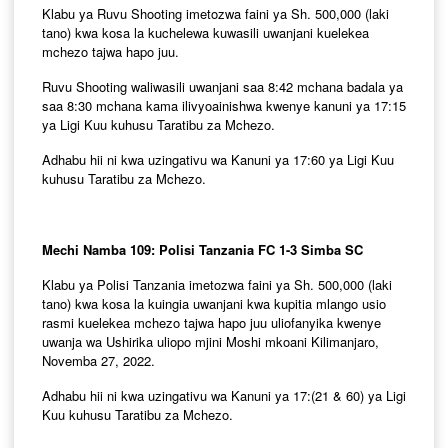
Klabu ya Ruvu Shooting imetozwa faini ya Sh. 500,000 (laki
tano) kwa kosa la kuchelewa kuwasili uwanjani kuelekea
mchezo tajwa hapo juu.
Ruvu Shooting waliwasili uwanjani saa 8:42 mchana badala ya
saa 8:30 mchana kama ilivyoainishwa kwenye kanuni ya 17:15
ya Ligi Kuu kuhusu Taratibu za Mchezo.
Adhabu hii ni kwa uzingativu wa Kanuni ya 17:60 ya Ligi Kuu
kuhusu Taratibu za Mchezo.
Mechi Namba 109: Polisi Tanzania FC 1-3 Simba SC
Klabu ya Polisi Tanzania imetozwa faini ya Sh. 500,000 (laki
tano) kwa kosa la kuingia uwanjani kwa kupitia mlango usio
rasmi kuelekea mchezo tajwa hapo juu uliofanyika kwenye
uwanja wa Ushirika uliopo mjini Moshi mkoani Kilimanjaro,
Novemba 27, 2022.
Adhabu hii ni kwa uzingativu wa Kanuni ya 17:(21 & 60) ya Ligi
Kuu kuhusu Taratibu za Mchezo.