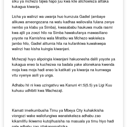
siku ya mchezo tajwa hapo juu kwa kile alichoeleza alitaka
kukagua kiwanja.
Licha ya walinzi wa uwanja huo kumzuia Gadiel (ambaye
alikuwa ameongozana na watu kadhaa waliovalia fulana zenye
nembo ya klabu ya Simba), kwasababu haukuwa muda rasmi
kwa ajili ya zoezi hilo na Simba hawakufanya mawasiliano
yoyote na Kamishna wala Mratibu wa Mchezo wakieleza
jambo hilo, Gadiel alitumia hila na kufanikiwa kuwakwepa
walinzi hao kisha kuingia kiwanjani.
Mchezaji huyo alipoingia kiwanjani hakuonesha dalili yoyote ya
kukagua eneo la kuchezea na badala yake alionekana kwenda
moja kwa moja hadi eneo la katikati ya kiwanja na kumwaga
vitu vyenye asili ya unga.
Adhabu hii ni kwa uzingativu wa Kanuni 41:5(5.5) ya Ligi Kuu
kuhusu udhibiti kwa Wachezaji.
Kamati imeikumbusha Timu ya Mbeya City kuhakikisha
viongozi wake waliofungiwa wanatekeleza adhabu zao
kikamilifu ikiwemo kutojihusisha na masuala ya timu hiyo hadi
pale adhabu zao zitakapomalizika.