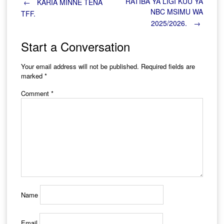
Post
RATIBA YA LIGI KUU YA
←
KARIA MINNE TENA
NBC MSIMU WA
TFF.
2025/2026.
→
navigation
Start a Conversation
Your email address will not be published.
Required fields are
marked
*
Comment
*
Name
Email