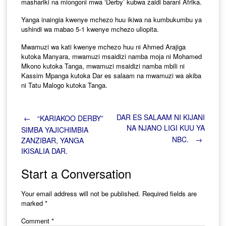
mashariki na miongoni mwa ‘Derby’ kubwa zaidi barani Afrika.
Yanga inaingia kwenye mchezo huu ikiwa na kumbukumbu ya
ushindi wa mabao 5-1 kwenye mchezo uliopita.
Mwamuzi wa kati kwenye mchezo huu ni Ahmed Arajiga
kutoka Manyara, mwamuzi msaidizi namba moja ni Mohamed
Mkono kutoka Tanga, mwamuzi msaidizi namba mbili ni
Kassim Mpanga kutoka Dar es salaam na mwamuzi wa akiba
ni Tatu Malogo kutoka Tanga.
Post
DAR ES SALAAM NI KIJANI
←
“KARIAKOO DERBY”
NA NJANO LIGI KUU YA
SIMBA YAJICHIMBIA
NBC.
→
ZANZIBAR, YANGA
navigation
IKISALIA DAR.
Start a Conversation
Your email address will not be published.
Required fields are
marked
*
Comment
*