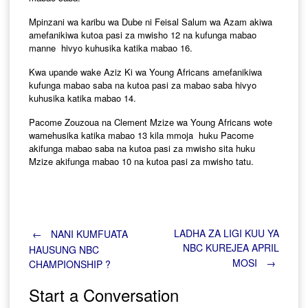
Mpinzani wa karibu wa Dube ni Feisal Salum wa Azam akiwa
amefanikiwa kutoa pasi za mwisho 12 na kufunga mabao
manne hivyo kuhusika katika mabao 16.
Kwa upande wake Aziz Ki wa Young Africans amefanikiwa
kufunga mabao saba na kutoa pasi za mabao saba hivyo
kuhusika katika mabao 14.
Pacome Zouzoua na Clement Mzize wa Young Africans wote
wamehusika katika mabao 13 kila mmoja huku Pacome
akifunga mabao saba na kutoa pasi za mwisho sita huku
Mzize akifunga mabao 10 na kutoa pasi za mwisho tatu.
Post
LADHA ZA LIGI KUU YA
←
NANI KUMFUATA
NBC KUREJEA APRIL
HAUSUNG NBC
MOSI
→
CHAMPIONSHIP ?
navigation
Start a Conversation