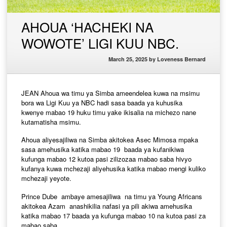
AHOUA ‘HACHEKI NA
WOWOTE’ LIGI KUU NBC.
March 25, 2025
by
Loveness Bernard
JEAN Ahoua wa timu ya Simba ameendelea kuwa na msimu
bora wa Ligi Kuu ya NBC hadi sasa baada ya kuhusika
kwenye mabao 19 huku timu yake ikisalia na michezo nane
kutamatisha msimu.
Ahoua aliyesajiliwa na Simba akitokea Asec Mimosa mpaka
sasa amehusika katika mabao 19 baada ya kufanikiwa
kufunga mabao 12 kutoa pasi zilizozaa mabao saba hivyo
kufanya kuwa mchezaji aliyehusika katika mabao mengi kuliko
mchezaji yeyote.
Prince Dube ambaye amesajiliwa na timu ya Young Africans
akitokea Azam anashikilia nafasi ya pili akiwa amehusika
katika mabao 17 baada ya kufunga mabao 10 na kutoa pasi za
mabao saba.