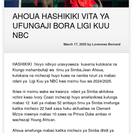
AHOUA HASHIKIKI VITA YA
UFUNGAJI BORA LIGI KUU
NBC
March 17, 2025
by
Loveness Bernard
HASHIKIKI hivyo ndivyo unavyoweza kusema kutokana na
Kiungo mshambuliaji wa timu ya Simba,Jean Ahoua,
kutokana na mchezaji huyo kuwa na namba nzuri za mabao
ndani ya Ligi Kuu ya NBC kwa msimu huu wa 2024/2025.
Ikiwa ni msimu wake wa kwanza ndani ya Simba akitokea
nchini kwao Ivory Coast mchezaji huyo amefanikiwa kufunga
mabao 12 kati ya mabao 52 ambayo timu ya Simba imefunga
katika michezo 22 hadi sasa huku akifuatiwa na Clement
Mzize mwenye mabao 10 sawa na Prince Dube ambao ni
wachezaji Young African.
Ahoua amefunga mabao katika michezo ya Simba dhidi ya