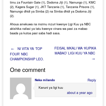
timu za Fountain Gate (1), Dodoma Jiji (1), Namungo (1), KMC
(2), Kagera Sugar (1), JKT Tanzania (1), Tanzania Prisons (1),
Namungo dhidi ya Simba (2) na Simba dhidi ya Dodoma Jiji
(2).
Ahoua amekuwa na msimu mzuri kwenye Ligi Kuu ya NBC
akishika nafasi ya tatu kwenye vinara wa pasi za mabao
baada ya kutoa pasi saba hadi sasa.
Post
FEISAL MKALI WA ‘KUPIKA
←
NI VITA YA ‘TOP
MABAO’ LIGI KUU YA NBC
FOUR’ NBC
→
CHAMPIONSHIP LEO.
navigation
One comment
Neka milando
Reply
Kanuni ya ligi kuu
about a year ago