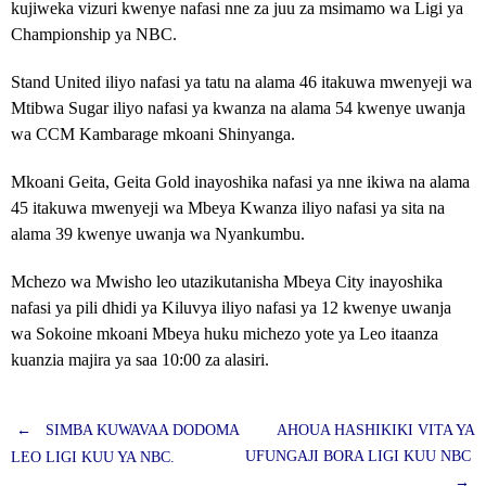
kujiweka vizuri kwenye nafasi nne za juu za msimamo wa Ligi ya
Championship ya NBC.
Stand United iliyo nafasi ya tatu na alama 46 itakuwa mwenyeji wa
Mtibwa Sugar iliyo nafasi ya kwanza na alama 54 kwenye uwanja
wa CCM Kambarage mkoani Shinyanga.
Mkoani Geita, Geita Gold inayoshika nafasi ya nne ikiwa na alama
45 itakuwa mwenyeji wa Mbeya Kwanza iliyo nafasi ya sita na
alama 39 kwenye uwanja wa Nyankumbu.
Mchezo wa Mwisho leo utazikutanisha Mbeya City inayoshika
nafasi ya pili dhidi ya Kiluvya iliyo nafasi ya 12 kwenye uwanja
wa Sokoine mkoani Mbeya huku michezo yote ya Leo itaanza
kuanzia majira ya saa 10:00 za alasiri.
←
SIMBA KUWAVAA DODOMA
AHOUA HASHIKIKI VITA YA
Post
UFUNGAJI BORA LIGI KUU NBC
LEO LIGI KUU YA NBC.
→