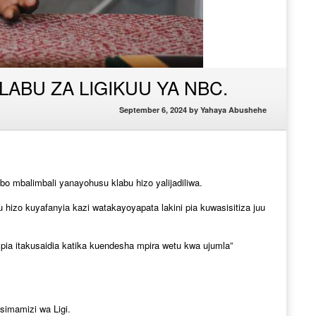
LABU ZA LIGIKUU YA NBC.
September 6, 2024
by
Yahaya Abushehe
 mbalimbali yanayohusu klabu hizo yalijadiliwa.
zo kuyafanyia kazi watakayoyapata lakini pia kuwasisitiza juu
 pia itakusaidia katika kuendesha mpira wetu kwa ujumla”
simamizi wa Ligi.