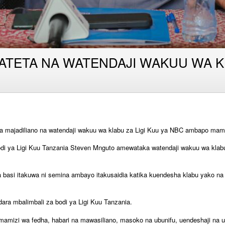
 YATETA NA WATENDAJI WAKUU WA K
 majadiliano na watendaji wakuu wa klabu za Ligi Kuu ya NBC ambapo mambo
 ya Ligi Kuu Tanzania Steven Mnguto amewataka watendaji wakuu wa klabu hi
a basi itakuwa ni semina ambayo itakusaidia katika kuendesha klabu yako na
dara mbalimbali za bodi ya Ligi Kuu Tanzania.
simamizi wa fedha, habari na mawasiliano, masoko na ubunifu, uendeshaji na u