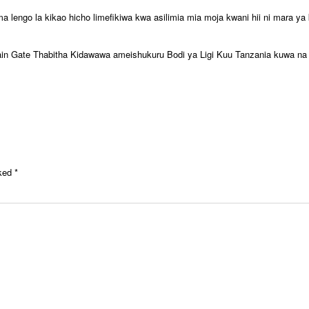
lengo la kikao hicho limefikiwa kwa asilimia mia moja kwani hii ni mara y
in Gate Thabitha Kidawawa ameishukuru Bodi ya Ligi Kuu Tanzania kuwa na k
rked
*