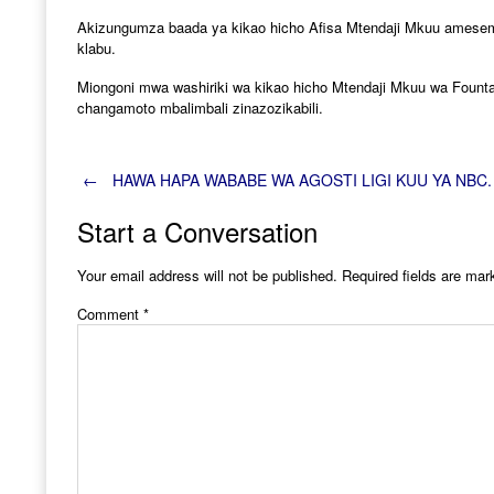
Akizungumza baada ya kikao hicho Afisa Mtendaji Mkuu amesema 
klabu.
Miongoni mwa washiriki wa kikao hicho Mtendaji Mkuu wa Founta
changamoto mbalimbali zinazozikabili.
Post
←
HAWA HAPA WABABE WA AGOSTI LIGI KUU YA NBC.
Start a Conversation
navigation
Your email address will not be published.
Required fields are ma
Comment
*