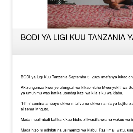
BODI YA LIGI KUU TANZANIA
BODI ya Ligi Kuu Tanzania Septemba 5, 2025 imefanya kikao cha
Akizungumza kwenye ufunguzi wa kikao hicho Mwenyekiti wa Bodi
ya umuhimu wao katika utendaji kazi wa kila siku wa klabu.
“Hii ni semina ambayo ukiwa mtulivu na ukiwa na nia ya kujifunz
alisema Mnguto.
Mada mbalimbali katika kikao hicho ziliwasilishwa na wakuu wa i
Mada hizo ni udhibiti na usimamizi wa klabu, Rasilimali watu, u