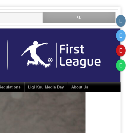
Search
for:
Regulations
Ligi Kuu Media Day
About Us