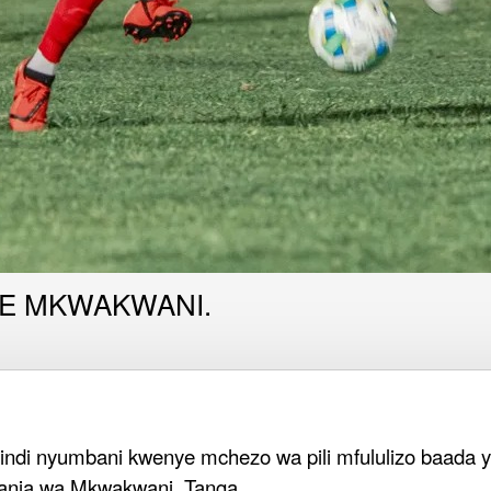
BE MKWAKWANI.
indi nyumbani kwenye mchezo wa pili mfululizo baada 
anja wa Mkwakwani, Tanga.