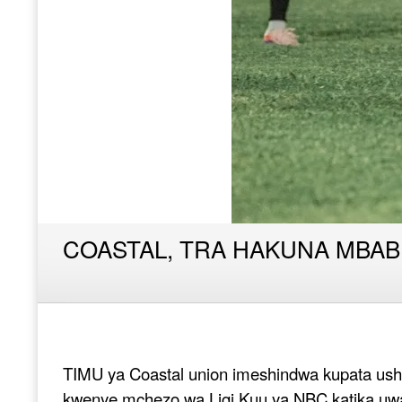
COASTAL, TRA HAKUNA MBA
TIMU ya Coastal union imeshindwa kupata ush
kwenye mchezo wa Ligi Kuu ya NBC katika uw