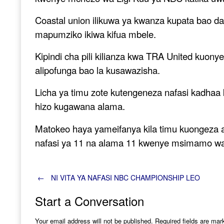
Coastal union ilikuwa ya kwanza kupata bao daki
mapumziko ikiwa kifua mbele.
Kipindi cha pili kilianza kwa TRA United kuon
alipofunga bao la kusawazisha.
Licha ya timu zote kutengeneza nafasi kadhaa
hizo kugawana alama.
Matokeo haya yameifanya kila timu kuongeza 
nafasi ya 11 na alama 11 kwenye msimamo wa l
Post
←
NI VITA YA NAFASI NBC CHAMPIONSHIP LEO
Start a Conversation
navigation
Your email address will not be published.
Required fields are ma