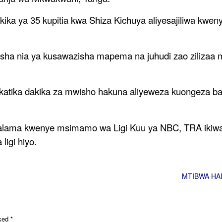
ka ya 35 kupitia kwa Shiza Kichuya aliyesajiliwa kwenye
yesha nia ya kusawazisha mapema na juhudi zao zilizaa
 katika dakika za mwisho hakuna aliyeweza kuongeza ba
alama kwenye msimamo wa Ligi Kuu ya NBC, TRA ikiwa 
igi hiyo.
MTIBWA HAI
rked
*