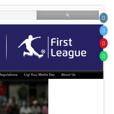
Search
for:
Regulations
Ligi Kuu Media Day
About Us