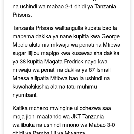
na ushindi wa mabao 2-1 dhidi ya Tanzania
Prisons.
Tanzania Prisons walitangulia kupata bao la
mapema dakika ya nane kupitia kwa George
Mpole akitumia mkwaju wa penati na Mtibwa
sugar ilijibu mapigo kwa kusawazisha dakika
ya 38 kupitia Magata Fredrick naye kwa
mkwaju wa penati na dakika ya 87 Ismail
Mhesa aliipatia Mtibwa bao la ushindi na
kuwahakikishia alama tatu muhimu
nyumbani.
Katika mchezo mwingine uliochezwa saa
moja jioni maafande wa JKT Tanzania
waliibuka na ushindi mnono wa Mabao 3-0
dhidi ya Pamba jiji ya Mwanza.