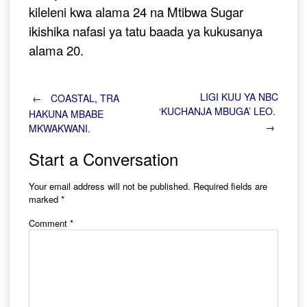
kileleni kwa alama 24 na Mtibwa Sugar
ikishika nafasi ya tatu baada ya kukusanya
alama 20.
Post
LIGI KUU YA NBC
←
COASTAL, TRA
‘KUCHANJA MBUGA’ LEO.
HAKUNA MBABE
→
MKWAKWANI.
navigation
Start a Conversation
Your email address will not be published.
Required fields are
marked
*
Comment
*