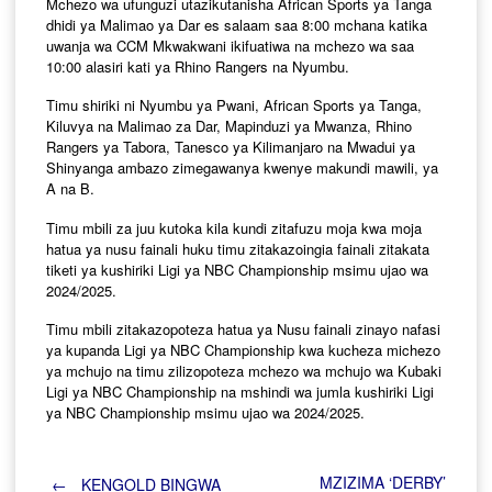
Mchezo wa ufunguzi utazikutanisha African Sports ya Tanga
dhidi ya Malimao ya Dar es salaam saa 8:00 mchana katika
uwanja wa CCM Mkwakwani ikifuatiwa na mchezo wa saa
10:00 alasiri kati ya Rhino Rangers na Nyumbu.
Timu shiriki ni Nyumbu ya Pwani, African Sports ya Tanga,
Kiluvya na Malimao za Dar, Mapinduzi ya Mwanza, Rhino
Rangers ya Tabora, Tanesco ya Kilimanjaro na Mwadui ya
Shinyanga ambazo zimegawanya kwenye makundi mawili, ya
A na B.
Timu mbili za juu kutoka kila kundi zitafuzu moja kwa moja
hatua ya nusu fainali huku timu zitakazoingia fainali zitakata
tiketi ya kushiriki Ligi ya NBC Championship msimu ujao wa
2024/2025.
Timu mbili zitakazopoteza hatua ya Nusu fainali zinayo nafasi
ya kupanda Ligi ya NBC Championship kwa kucheza michezo
ya mchujo na timu zilizopoteza mchezo wa mchujo wa Kubaki
Ligi ya NBC Championship na mshindi wa jumla kushiriki Ligi
ya NBC Championship msimu ujao wa 2024/2025.
MZIZIMA ‘DERBY’
←
KENGOLD BINGWA