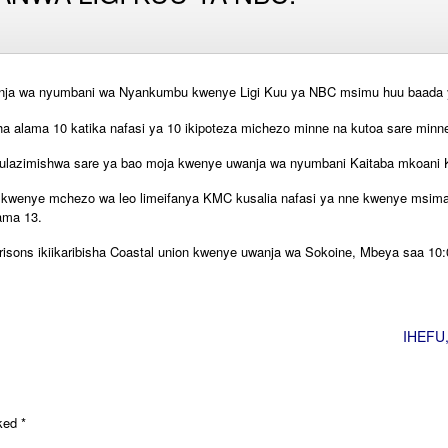
wanja wa nyumbani wa Nyankumbu kwenye Ligi Kuu ya NBC msimu huu baada y
ha alama 10 katika nafasi ya 10 ikipoteza michezo minne na kutoa sare minn
ulazimishwa sare ya bao moja kwenye uwanja wa nyumbani Kaitaba mkoani 
 kwenye mchezo wa leo limeifanya KMC kusalia nafasi ya nne kwenye msima
ama 13.
isons ikiikaribisha Coastal union kwenye uwanja wa Sokoine, Mbeya saa 10
IHEFU
rked
*