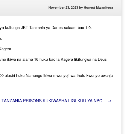
November 23, 2023
by
Honest Mwanitega
a kuifunga JKT Tanzania ya Dar es salaam bao 1-0.
e.
Kagera.
mo ikiwa na alama 16 huku bao la Kagera likifungwa na Deus
:00 alasiri huku Namungo ikiwa mwenyeji wa Ihefu kwenye uwanja
, TANZANIA PRISONS KUKIWASHA LIGI KUU YA NBC.
→