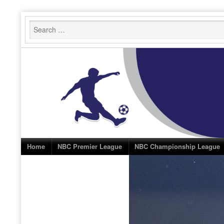
Skip
to
content
Home
NBC Premier League
NBC Championship League