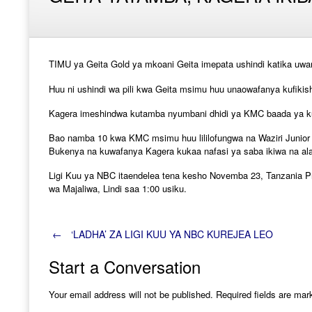
TIMU ya Geita Gold ya mkoani Geita imepata ushindi katika u
Huu ni ushindi wa pili kwa Geita msimu huu unaowafanya kufikis
Kagera imeshindwa kutamba nyumbani dhidi ya KMC baada ya k
Bao namba 10 kwa KMC msimu huu lililofungwa na Waziri Junior
Bukenya na kuwafanya Kagera kukaa nafasi ya saba ikiwa na al
Ligi Kuu ya NBC itaendelea tena kesho Novemba 23, Tanzania Pr
wa Majaliwa, Lindi saa 1:00 usiku.
Post
←
‘LADHA’ ZA LIGI KUU YA NBC KUREJEA LEO
Start a Conversation
navigation
Your email address will not be published.
Required fields are ma