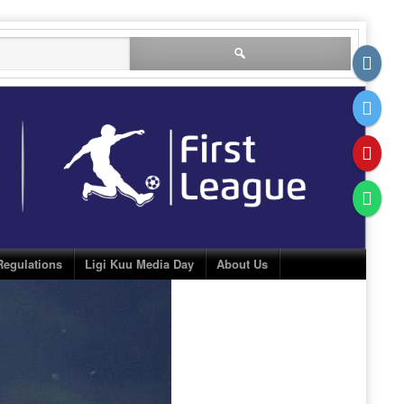
Search
for:
Regulations
Ligi Kuu Media Day
About Us