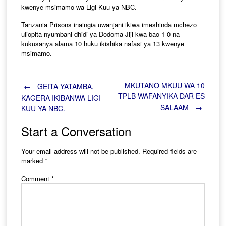
kwenye msimamo wa Ligi Kuu ya NBC.
Tanzania Prisons inaingia uwanjani ikiwa imeshinda mchezo
uliopita nyumbani dhidi ya Dodoma Jiji kwa bao 1-0 na
kukusanya alama 10 huku ikishika nafasi ya 13 kwenye
msimamo.
Post
MKUTANO MKUU WA 10
←
GEITA YATAMBA,
TPLB WAFANYIKA DAR ES
KAGERA IKIBANWA LIGI
SALAAM
→
KUU YA NBC.
navigation
Start a Conversation
Your email address will not be published.
Required fields are
marked
*
Comment
*