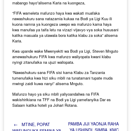
mabango hayo”alisema Karia na kuongeza,
“FIFA wameleta mafunzo haya kwa wakati muafaka
nawashukuru sana natazamia kukaa na Bodi ya Ligi Kuu ili
kuona namna ya kuongeza uwepo wa mafunzo kama haya
kwa manufaa ya taifa letu na vizazi vijavyo vya soka hususani
katika masuala ya utawala bora katika klabu za soka” alisema
Karia.
Kwa upande wake Mwenyekiti wa Bodi ya Ligi, Steven Mnguto
amewashukuru FIFA kwa mafunzo waliyopata kwani klabu
nyingi zitanufaika na ujuzi waliopata.
“Nawashukuru sana FIFA sisi kama Klabu za Tanzania
tumenufaika kwa hizi siku mbili na tunatamani tupate muda
mwingi zaidi kuwa nanyi” alisema Mnguto.
Mafunzo hayo ya siku mbili yaliyoandaliwa na FIFA
wakishirikiana na TFF na Bodi ya Ligi yamefanyika Dar es
Salaam katika hoteli ya Johari Rotana.
Post
PAMBA JIJI YAONJA RAHA
←
MTINE, POPAT
YA USHINDI, SIMBA, KMC
WAFUNGUKA SEMINA YA