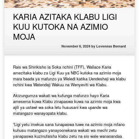
KARIA AZITAKA KLABU LIGI
KUU KUTOKA NA AZIMIO
MOJA
November 6, 2024
by
Loveness Bernard
Rais wa Shirikisho la Soka nchini (TFF), Wallace Karia
amezitaka klabu za Ligi Kuu ya NBC kutoka na azimio moja
mara baada ya mafunzo ya Weledi katika Uendeshaji wa klabu
nchini kwa Watendaji Wakuu na Wenyeviti wa Klabu.
Akizungumza wakati wa kufunga mafunzo hayo Karia
amesema kuwa Klabu zinapaswa kuwa na azimio moja kwa
ajili ya ustawi wa soka letu hususani kwa upande wa
matangazo wanayopata klabu.
“Ligi yetu imekua sana tunapaswa tuwe na azimio moja mfano
kuhusu matangazo yanayoonekana wakati wa mechi zetu
yanapaswa kuzinufaisha klabu zetu na sio wale wanaoandaa