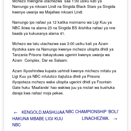
Mchezo mwingine utachezwa saa 1:00 usiku kati ya
Namungo ya mkoani Lindi na Singida Black Stars ya Singida
kwenye uwanja wa Majaliwa mkoani Lindi.
Namungo ipo nafasi ya 12 katika msimamo wa Ligi Kuu ya
NBC ikiwa na alama 23 na Singida BS ikishika nafasi ya nne
baada ya kukusanya alama 41.
Mchezo wa tatu utachezwa saa 3:00 usiku kati ya Azam
iliyotoka sare na Namungo kwenye mchezo uliopita dhidi ya
Tanzania Prisons itakayokuwa ugenini kwenye uwanja wa
Azam Complex, Dar es Salaam.
Azam iliyoshindwa kupata ushindi kwenye michezo mitatu ya
Ligi Kuu ya NBC mfululizo itajiuliza dhidi ya Prisons
iliyopoteza mchezo wake uliopita ugenini dhidi ya Fountain
Gate huku ‘Maafande’ hao wakiwa juu ya mstari wa kushuka
daraja kwa nafasi moja pekee.
Post
NBC CHAMPIONSHIP ‘BOLI’
←
KENGOLD,MASHUJAA
LINACHEZWA.
→
HAKUNA MBABE LIGI KUU
NBC