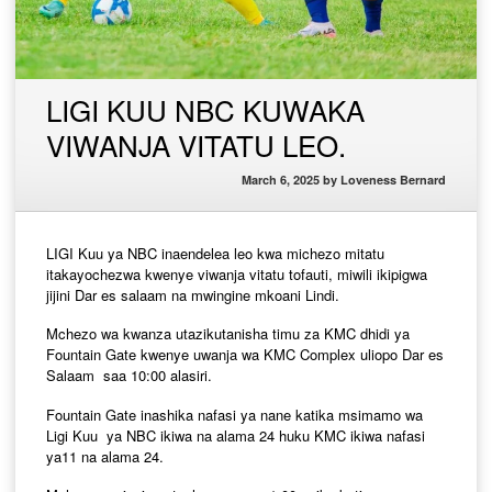
LIGI KUU NBC KUWAKA
VIWANJA VITATU LEO.
March 6, 2025
by
Loveness Bernard
LIGI Kuu ya NBC inaendelea leo kwa michezo mitatu
itakayochezwa kwenye viwanja vitatu tofauti, miwili ikipigwa
jijini Dar es salaam na mwingine mkoani Lindi.
Mchezo wa kwanza utazikutanisha timu za KMC dhidi ya
Fountain Gate kwenye uwanja wa KMC Complex uliopo Dar es
Salaam saa 10:00 alasiri.
Fountain Gate inashika nafasi ya nane katika msimamo wa
Ligi Kuu ya NBC ikiwa na alama 24 huku KMC ikiwa nafasi
ya11 na alama 24.