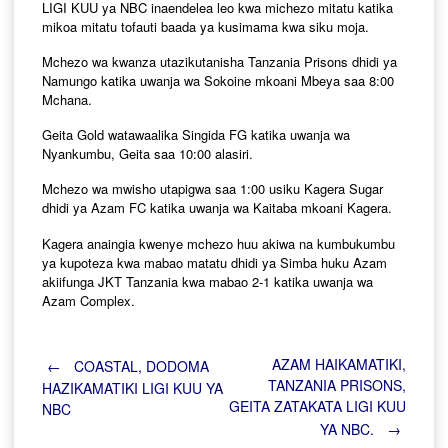
LIGI KUU ya NBC inaendelea leo kwa michezo mitatu katika
mikoa mitatu tofauti baada ya kusimama kwa siku moja.
Mchezo wa kwanza utazikutanisha Tanzania Prisons dhidi ya
Namungo katika uwanja wa Sokoine mkoani Mbeya saa 8:00
Mchana.
Geita Gold watawaalika Singida FG katika uwanja wa
Nyankumbu, Geita saa 10:00 alasiri.
Mchezo wa mwisho utapigwa saa 1:00 usiku Kagera Sugar
dhidi ya Azam FC katika uwanja wa Kaitaba mkoani Kagera.
Kagera anaingia kwenye mchezo huu akiwa na kumbukumbu
ya kupoteza kwa mabao matatu dhidi ya Simba huku Azam
akiifunga JKT Tanzania kwa mabao 2-1 katika uwanja wa
Azam Complex.
Post
AZAM HAIKAMATIKI,
←
COASTAL, DODOMA
TANZANIA PRISONS,
HAZIKAMATIKI LIGI KUU YA
GEITA ZATAKATA LIGI KUU
NBC
navigation
YA NBC.
→