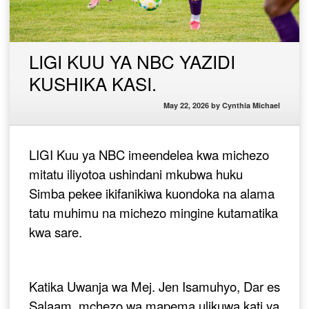
LIGI KUU YA NBC YAZIDI
KUSHIKA KASI.
May 22, 2026
by
Cynthia Michael
LIGI Kuu ya NBC imeendelea kwa michezo
mitatu iliyotoa ushindani mkubwa huku
Simba pekee ikifanikiwa kuondoka na alama
tatu muhimu na michezo mingine kutamatika
kwa sare.
Katika Uwanja wa Mej. Jen Isamuhyo, Dar es
Salaam, mchezo wa mapema ulikuwa kati ya