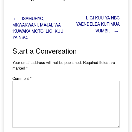
Post
LIGI KUU YA NBC
←
ISAMUHYO,
YAENDELEA KUTIMUA
MKWAKWANI, MAJALIWA
‘VUMBI’.
→
‘KUWAKA MOTO’ LIGI KUU
navigation
YA NBC.
Start a Conversation
Your email address will not be published.
Required fields are
marked
*
Comment
*