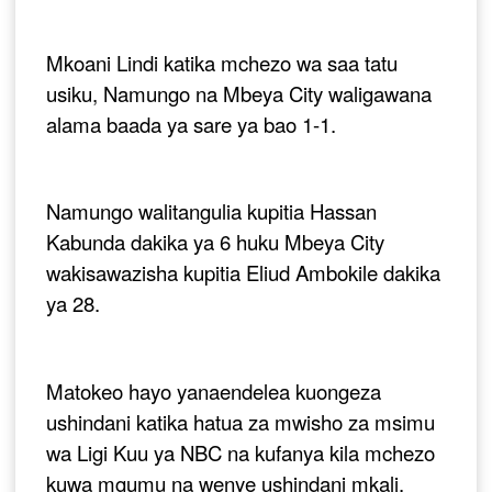
Mkoani Lindi katika mchezo wa saa tatu
usiku, Namungo na Mbeya City waligawana
alama baada ya sare ya bao 1-1.
Namungo walitangulia kupitia Hassan
Kabunda dakika ya 6 huku Mbeya City
wakisawazisha kupitia Eliud Ambokile dakika
ya 28.
Matokeo hayo yanaendelea kuongeza
ushindani katika hatua za mwisho za msimu
wa Ligi Kuu ya NBC na kufanya kila mchezo
kuwa mgumu na wenye ushindani mkali.