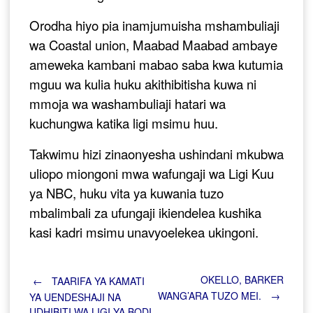
Orodha hiyo pia inamjumuisha mshambuliaji
wa Coastal union, Maabad Maabad ambaye
ameweka kambani mabao saba kwa kutumia
mguu wa kulia huku akithibitisha kuwa ni
mmoja wa washambuliaji hatari wa
kuchungwa katika ligi msimu huu.
Takwimu hizi zinaonyesha ushindani mkubwa
uliopo miongoni mwa wafungaji wa Ligi Kuu
ya NBC, huku vita ya kuwania tuzo
mbalimbali za ufungaji ikiendelea kushika
kasi kadri msimu
unavyoelekea ukingoni.
Post
OKELLO, BARKER
←
TAARIFA YA KAMATI
WANG’ARA TUZO MEI.
→
YA UENDESHAJI NA
UDHIBITI WA LIGI YA BODI