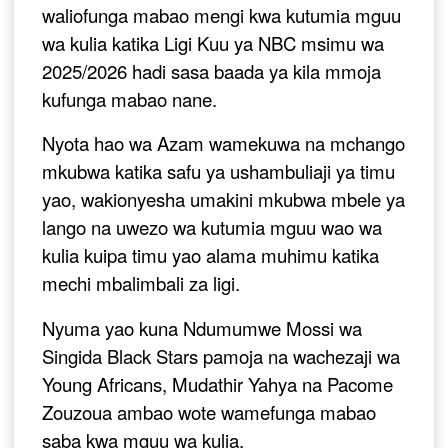
waliofunga mabao mengi kwa kutumia mguu
wa kulia katika Ligi Kuu ya NBC msimu wa
2025/2026 hadi sasa baada ya kila mmoja
kufunga mabao nane.
Nyota hao wa Azam wamekuwa na mchango
mkubwa katika safu ya ushambuliaji ya timu
yao, wakionyesha umakini mkubwa mbele ya
lango na uwezo wa kutumia mguu wao wa
kulia kuipa timu yao alama muhimu katika
mechi mbalimbali za ligi.
Nyuma yao kuna Ndumumwe Mossi wa
Singida Black Stars pamoja na wachezaji wa
Young Africans, Mudathir Yahya na Pacome
Zouzoua ambao wote wamefunga mabao
saba kwa mguu wa kulia.