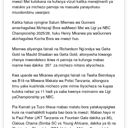
mwezi
Mei
kutokana
na
kufanya
vizuri
katika
menejimenti
ya
matukio
ya
michezo
pamoja
na
masuala
yanayohusu
miundombinu
uwanjani
.
Katika
hatua
nyingine
Salum
Mlemwa
wa
Gunners
amechaguliwa
Mchezaji
Bora
wa
Mwezi
Mei
wa
Ligi
ya
NBC
Championship 2025/26,
huku
Henry
Mkanwa
pia
wa
Gunners
akichaguliwa
Kocha
Bora
wa
mwezi
huo
.
Mlemwa
aliyeingia
fainali
na
Richardson
Ng’ondya
wa
Geita
Gold
na
Maulid
Shaaban
wa
Geita
Gold,
alionyesha
kiwango
chenye
mwendelezo
ikiwa
ni
pamoja
na
kufunga
mabao
manne
kwa
dakika
357
za
michezo
mitano
aliyocheza
.
Kwa
upande
wa
Mkanwa
aliyeingia
fainali
na
Twaha
Beimbaya
wa
B19
na
Mbwana
Makata
wa
Polisi
Tanzania,
aliiongoza
timu
yake
kushinda
michezo
yote
minne
iliyocheza
na
kupaa
kutoka
nafasi
ya
11
hadi
ya
saba
kwenye
msimamo
wa
Ligi
ya
Championship
ya
NBC.
Pia
Kamati
ya
Tuzo
iliteua
mabao
matatu
bora
yatakayopigiwa
kura
na
mashabiki
ili
kupata
bao
bora la
mwezi
.
Mabao
hayo
ni
la Paul Peter (JKT
Tanzania
v
s
Fountain
Gate
dakika
ya
85),
Clatous
Chama (Simba
SC
v
s
Y
oung Africans
,
dakika
ya
9)
na