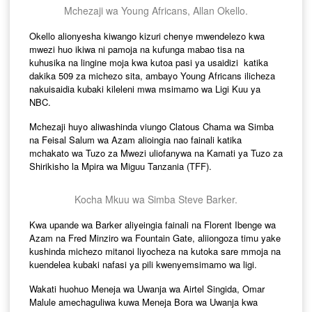
Mchezaji wa Young Africans, Allan Okello.
Okello
alionyesha
kiwango
kizuri
chenye
mwendelezo
kwa
mwezi
huo
ikiwa
ni
pamoja
na
kufunga
mabao
tisa
na
kuhusika
na
lingine
moja
kwa
kutoa
pasi
ya
usaidizi
katika
dakika
509
za
michezo
sita
,
ambayo
Young Africans
ilicheza
na
kuisaidia
kubaki
kileleni
mwa
msimamo
wa
Ligi
Kuu
ya
NBC.
Mchezaji
huyo
aliwashinda
viungo
Clatous
Chama
wa
Simba
na
Feisal
Salum
wa
Azam
alioingia
nao
fainali
katika
mchakato
wa
Tuzo
za
Mwezi
uliofanywa
na
Kamati
ya
Tuzo
za
Shirikisho
la
Mpira
wa
Miguu
Tanzania (TFF).
Kocha Mkuu wa Simba Steve Barker.
Kwa
upande
wa
Barker
aliyeingia
fainali
na
Florent
Ibenge
wa
Azam
na
Fred
Minziro
wa
Fountain Gate,
aliiongoza
timu
yake
kushinda
michezo
mitano
i liyocheza
na
kutoka
sare
mmoja
na
kuendelea
kubaki
nafasi
ya
pili
kwenye
msimamo
wa
ligi
.
Wakati
huohuo
Meneja
wa
Uwanja
wa
Airtel
Singida
, Omar
Malule
amechaguliwa
kuwa
Meneja
Bo
ra
wa
Uwanja
kwa