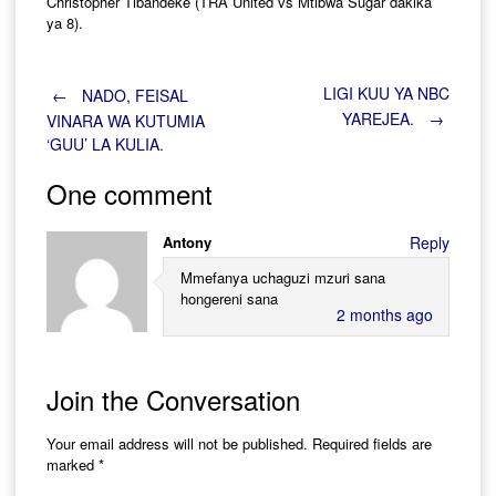
Christopher
Tibandeke
(TRA
United
v
s
Mtibwa
Sugar
dakika
ya
8).
Post
LIGI KUU YA NBC
←
NADO, FEISAL
YAREJEA.
→
VINARA WA KUTUMIA
‘GUU’ LA KULIA.
navigation
One comment
Antony
Reply
Mmefanya uchaguzi mzuri sana
hongereni sana
2 months ago
Join the Conversation
Your email address will not be published.
Required fields are
marked
*