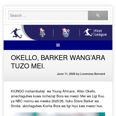
Skip
Search
to
for:
content
OKELLO, BARKER WANG’ARA
TUZO MEI.
June 11, 2026
by
Loveness Bernard
KIUNGO
mshambuliaji
wa
Young Africans, Allan
Okello
,
amechaguliwa
kuwa
mchezaji
Bora
wa
mwezi
Mei
wa
Ligi
Kuu
ya
NBC
msimu
wa
mwaka
2025/26,
huku
Steve Barker
wa
Simba
akichaguliwa
Kocha
Bora
wa
ligi
hiyo
kwa
mwezi
huo
.