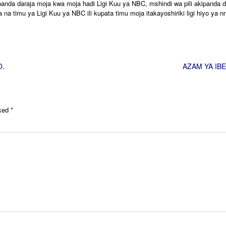
anda daraja moja kwa moja hadi Ligi Kuu ya NBC, mshindi wa pili akipanda 
a timu ya Ligi Kuu ya NBC ili kupata timu moja itakayoshiriki ligi hiyo ya 
O.
AZAM YA IB
rked
*