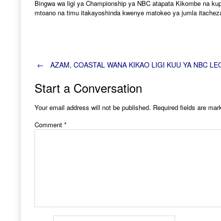
Bingwa wa ligi ya Championship ya NBC atapata Kikombe na kup
mtoano na timu itakayoshinda kwenye matokeo ya jumla itacheza n
Post
←
AZAM, COASTAL WANA KIKAO LIGI KUU YA NBC LE
Start a Conversation
navigation
Your email address will not be published.
Required fields are ma
Comment
*