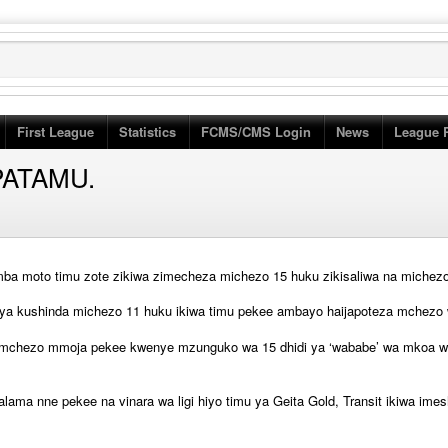
First League
Statistics
FCMS/CMS Login
News
League 
PATAMU.
a moto timu zote zikiwa zimecheza michezo 15 huku zikisaliwa na michez
 ya kushinda michezo 11 huku ikiwa timu pekee ambayo haijapoteza mchezo 
teza mchezo mmoja pekee kwenye mzunguko wa 15 dhidi ya ‘wababe’ wa mkoa 
alama nne pekee na vinara wa ligi hiyo timu ya Geita Gold, Transit ikiwa ime