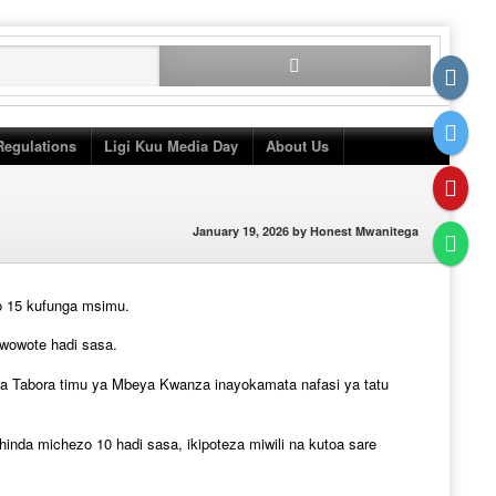
Search
for:
Regulations
Ligi Kuu Media Day
About Us
January 19, 2026
by
Honest Mwanitega
o 15 kufunga msimu.
wowote hadi sasa.
wa Tabora timu ya Mbeya Kwanza inayokamata nafasi ya tatu
shinda michezo 10 hadi sasa, ikipoteza miwili na kutoa sare