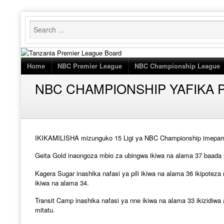
Skip
to
content
Home
NBC Premier League
NBC Championship League
NBC CHAMPIONSHIP YAFIKA 
IKIKAMILISHA mizunguko 15 Ligi ya NBC Championship imepamb
Geita Gold inaongoza mbio za ubingwa ikiwa na alama 37 baada
Kagera Sugar inashika nafasi ya pili ikiwa na alama 36 ikipo
ikiwa na alama 34.
Transit Camp inashika nafasi ya nne ikiwa na alama 33 ikizidiwa 
mitatu.