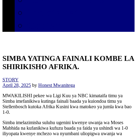
Secretariat
Contact
SIMBA YATINGA FAINALI KOMBE LA
SHIRIKISHO AFRIKA.
STORY
April 28, 2025
by
Honest Mwanitega
MWAKILISHI pekee wa Ligi Kuu ya NBC kimataifa timu ya
Simba imefanikiwa kutinga fainali baada ya kuiondoa timu ya
Stellenbosch kutoka Afrika Kusini kwa matokeo ya jumla kwa bao
1-0.
Simba imelazimisha suluhu ugenini kwenye uwanja wa Moses
Mabhida na kufanikiwa kufuzu baada ya faida ya ushindi wa 1-0
iliyopata kwenye mchezo wa nyumbani uliopigwa uwanja wa