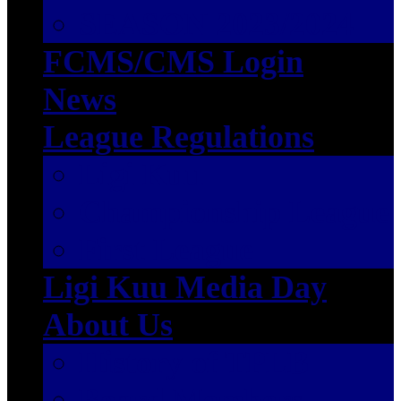
SEASON 2023/2024
FCMS/CMS Login
News
League Regulations
Ligi Kuu
Championship League
First League
Ligi Kuu Media Day
About Us
History of TPLB
Board Members