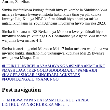
Amaan, Zanzibar.
Simba imefanikiwa kutinga fainali hiyo ya kombe la Shirikisho kwa
mara ya kwanza kwenye historia huku ikiwa timu ya pili kutoka
kwenye Ligi Kuu ya NBC kufuzu fainali hiyo ndani ya miaka
mitatu ikiungana na Young Africans iliyofanya hivyo mwaka 2023.
Simba itakutana na RS Berkane ya Morocco kwenye fainali hiyo
iliyofuzu baada ya kuifunga CS Constantine ya Algeria kwa ushindi
wa jumla kwa mabao 4-1.
Simba itaanzia ugenini Morocco Mei 17 huku mchezo wa pili na wa
mwisho katika shindano hilo ukitarajiwa kupigwa Mei 25 kwenye
uwanja wa Mkapa, Dar.
#LIGIKUU #NBCPL #AZAM #YANGA #SIMBA #KMC #JKT
#MASHUJAA #KENGOLD #DODOMAJIJI #PAMBAJIJI
#KAGERASUGAR #SINGIDABLACKSTARS
#FOUNTAINGATE #NAMUNGO
Post navigation
←
MTIBWA YAPANDA RASMI LIGI KUU YA NBC
LIGI KUU YA NBC KUREJEA MEI 2
→