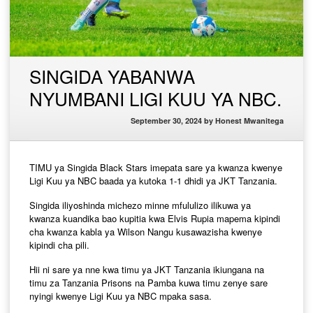
SINGIDA YABANWA
NYUMBANI LIGI KUU YA NBC.
September 30, 2024
by
Honest Mwanitega
TIMU ya Singida Black Stars imepata sare ya kwanza kwenye
Ligi Kuu ya NBC baada ya kutoka 1-1 dhidi ya JKT Tanzania.
Singida iliyoshinda michezo minne mfululizo ilikuwa ya
kwanza kuandika bao kupitia kwa Elvis Rupia mapema kipindi
cha kwanza kabla ya Wilson Nangu kusawazisha kwenye
kipindi cha pili.
Hii ni sare ya nne kwa timu ya JKT Tanzania ikiungana na
timu za Tanzania Prisons na Pamba kuwa timu zenye sare
nyingi kwenye Ligi Kuu ya NBC mpaka sasa.