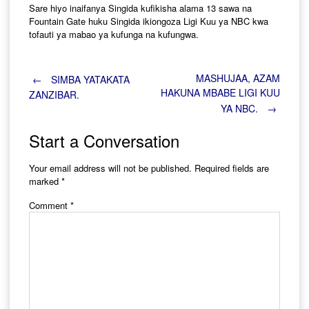
Sare hiyo inaifanya Singida kufikisha alama 13 sawa na
Fountain Gate huku Singida ikiongoza Ligi Kuu ya NBC kwa
tofauti ya mabao ya kufunga na kufungwa.
Post
MASHUJAA, AZAM
←
SIMBA YATAKATA
HAKUNA MBABE LIGI KUU
ZANZIBAR.
YA NBC.
→
navigation
Start a Conversation
Your email address will not be published.
Required fields are
marked
*
Comment
*