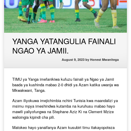
YANGA YATANGULIA FAINALI
NGAO YA JAMII.
August 9, 2023
by
Honest Mwanitega
TIMU ya Yanga imefanikiwa kufuzu fainali ya Ngao ya Jamii
baada ya kushinda mabao 2-0 dhidi ya Azam katika uwanja wa
Mkwakwani, Tanga.
Azam iliyokuwa imejichimbia nchini Tunisia kwa maandalizi ya
msimu mpya imeshindwa kutamba na kuruhusu mabao hayo
mawili yaliyofungwa na Stephane Aziz Ki na Clement Mzize
walioingia kipindi cha pili.
Matokeo hayo yanaifanya Azam kusubiri timu itakayopoteza