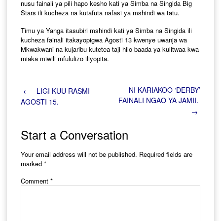
nusu fainali ya pili hapo kesho kati ya Simba na Singida Big
Stars ili kucheza na kutafuta nafasi ya mshindi wa tatu.
Timu ya Yanga itasubiri mshindi kati ya Simba na Singida ili
kucheza fainali itakayopigwa Agosti 13 kwenye uwanja wa
Mkwakwani na kujaribu kutetea taji hilo baada ya kulitwaa kwa
miaka miwili mfululizo iliyopita.
Post
NI KARIAKOO ‘DERBY’
←
LIGI KUU RASMI
FAINALI NGAO YA JAMII.
AGOSTI 15.
→
navigation
Start a Conversation
Your email address will not be published.
Required fields are
marked
*
Comment
*