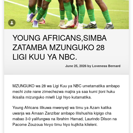
YOUNG AFRICANS,SIMBA
ZATAMBA MZUNGUKO 28
LIGI KUU YA NBC.
June 25, 2026
by
Loveness Bernard
MZUNGUKO wa 28 wa Ligi Kuu ya NBC umetamatika ambapo
mechi zote nane zimechezwa majira ya saa kumi jioni huku
ikisalia mizunguko miwili Ligi hiyo kutamatika.
Young Africans ilikuwa mwenyeji wa timu ya Azam katika
uwanja wa Amaan Zanzibar ambapo iliishushia kipigo cha
mabao 3-0 yalifungwa na Ibrahim Hamad, Laurindo Dilson na
Pacome Zouzoua hivyo timu hiyo kujikita kileleni.