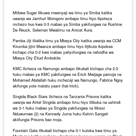
Mtibwa Sugar ilikuwa mwenyeji wa timu ya Simba katika
uwanja wa Jamhuri Morogoro ambapo timu hiyo ilipoteza
mchezo huo kwa 0-3 mabao ya Simba yakifungwa na Rushine
De Reuck, Seleman Mwalimu na Anicet Aura.
Pamba Jiji iliialika timu ya Mbeya City katika uwanja wa CCM
Kirumba jijini Mwanza ambapo timu hiyo ilijikuta ikipokea
kichapo cha 0-2 kwa mabao yaliyofungwa na nahodha wa
Mbeya City Eliud Ambokile.
KMC ilicheza na Namungo ambapo ilikubali kichapo cha 2-3
huku mabao ya KMC yakifungwa na Erick Mwijage pamoja na
Mohamed Abdallah huku mchezaji wa Namungo, Fabrice Ngoy
akifunga yote matatu yaani (hat-trick).
Singida Black Stars ilicheza na Tanzania Prisons katika
uwanja wa Airtel Singida ambapo timu hiyo iliibuka na ushindi
wa 3-1 huku mabao ya Singida yakifungwa na Mossi
Nduwumwe (2) na Kennedy Juma huku Kelvin Sangati
akiifungia Prisons bao moja.
Fountain Gate ilikubali kichapo cha 0-1 kutoka kwa timu ya