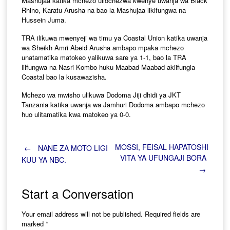
Mashujaa katika mchezo uliochezwa kwenye uwanja wa Black
Rhino, Karatu Arusha na bao la Mashujaa likifungwa na
Hussein Juma.
TRA ilikuwa mwenyeji wa timu ya Coastal Union katika uwanja
wa Sheikh Amri Abeid Arusha ambapo mpaka mchezo
unatamatika matokeo yalikuwa sare ya 1-1, bao la TRA
lilfungwa na Nasri Kombo huku Maabad Maabad akiifungia
Coastal bao la kusawazisha.
Mchezo wa mwisho ulikuwa Dodoma Jiji dhidi ya JKT
Tanzania katika uwanja wa Jamhuri Dodoma ambapo mchezo
huo ulitamatika kwa matokeo ya 0-0.
Post
MOSSI, FEISAL HAPATOSHI
←
NANE ZA MOTO LIGI
VITA YA UFUNGAJI BORA
KUU YA NBC.
→
navigation
Start a Conversation
Your email address will not be published.
Required fields are
marked
*