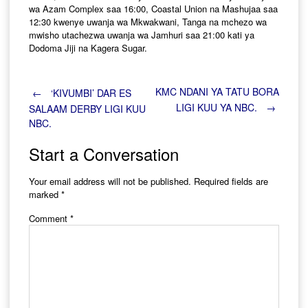
wa Azam Complex saa 16:00, Coastal Union na Mashujaa saa
12:30 kwenye uwanja wa Mkwakwani, Tanga na mchezo wa
mwisho utachezwa uwanja wa Jamhuri saa 21:00 kati ya
Dodoma Jiji na Kagera Sugar.
Post
KMC NDANI YA TATU BORA
←
‘KIVUMBI’ DAR ES
LIGI KUU YA NBC.
→
SALAAM DERBY LIGI KUU
NBC.
navigation
Start a Conversation
Your email address will not be published.
Required fields are
marked
*
Comment
*