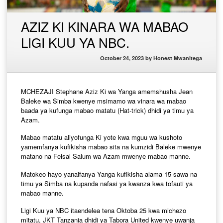
AZIZ KI KINARA WA MABAO
LIGI KUU YA NBC.
October 24, 2023
by
Honest Mwanitega
MCHEZAJI Stephane Aziz Ki wa Yanga amemshusha Jean
Baleke wa Simba kwenye msimamo wa vinara wa mabao
baada ya kufunga mabao matatu (Hat-trick) dhidi ya timu ya
Azam.
Mabao matatu aliyofunga Ki yote kwa mguu wa kushoto
yamemfanya kufikisha mabao sita na kumzidi Baleke mwenye
matano na Feisal Salum wa Azam mwenye mabao manne.
Matokeo hayo yanaifanya Yanga kufikisha alama 15 sawa na
timu ya Simba na kupanda nafasi ya kwanza kwa tofauti ya
mabao manne.
Ligi Kuu ya NBC itaendelea tena Oktoba 25 kwa michezo
mitatu, JKT Tanzania dhidi ya Tabora United kwenye uwanja