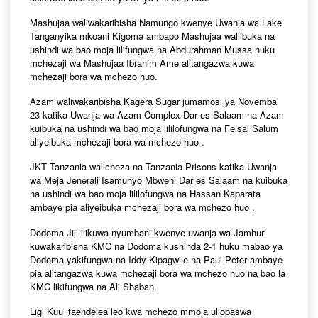
Mashujaa waliwakaribisha Namungo kwenye Uwanja wa Lake
Tanganyika mkoani Kigoma ambapo Mashujaa waliibuka na
ushindi wa bao moja lilifungwa na Abdurahman Mussa huku
mchezaji wa Mashujaa Ibrahim Ame alitangazwa kuwa
mchezaji bora wa mchezo huo.
Azam waliwakaribisha Kagera Sugar jumamosi ya Novemba
23 katika Uwanja wa Azam Complex Dar es Salaam na Azam
kuibuka na ushindi wa bao moja lililofungwa na Feisal Salum
aliyeibuka mchezaji bora wa mchezo huo .
JKT Tanzania walicheza na Tanzania Prisons katika Uwanja
wa Meja Jenerali Isamuhyo Mbweni Dar es Salaam na kuibuka
na ushindi wa bao moja lililofungwa na Hassan Kaparata
ambaye pia aliyeibuka mchezaji bora wa mchezo huo .
Dodoma Jiji ilikuwa nyumbani kwenye uwanja wa Jamhuri
kuwakaribisha KMC na Dodoma kushinda 2-1 huku mabao ya
Dodoma yakifungwa na Iddy Kipagwile na Paul Peter ambaye
pia alitangazwa kuwa mchezaji bora wa mchezo huo na bao la
KMC likifungwa na Ali Shaban.
Ligi Kuu itaendelea leo kwa mchezo mmoja uliopaswa