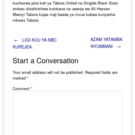
kuchezwa jana kati ya Tabora United na Singida Black Stars
ambao ulioahirishwa kutokana na uwanja wa Ali Hassan
Mwinyi Tabora kujaa maji baada ya mvua kubwa kunyesha
mkoani Tabora.
Post
AZAM YATAMBA
←
LIGI KUU YA NBC
NYUMBANI
→
KUREJEA.
navigation
Start a Conversation
Your email address will not be published.
Required fields are
marked
*
Comment
*