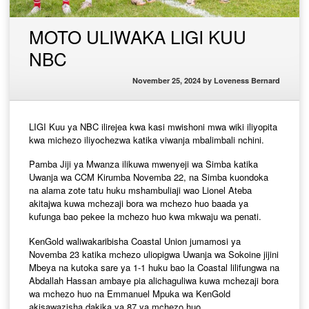
MOTO ULIWAKA LIGI KUU
NBC
November 25, 2024
by
Loveness Bernard
LIGI Kuu ya NBC ilirejea kwa kasi mwishoni mwa wiki iliyopita
kwa michezo iliyochezwa katika viwanja mbalimbali nchini.
Pamba Jiji ya Mwanza ilikuwa mwenyeji wa Simba katika
Uwanja wa CCM Kirumba Novemba 22, na Simba kuondoka
na alama zote tatu huku mshambuliaji wao Lionel Ateba
akitajwa kuwa mchezaji bora wa mchezo huo baada ya
kufunga bao pekee la mchezo huo kwa mkwaju wa penati.
KenGold waliwakaribisha Coastal Union jumamosi ya
Novemba 23 katika mchezo uliopigwa Uwanja wa Sokoine jijini
Mbeya na kutoka sare ya 1-1 huku bao la Coastal lilifungwa na
Abdallah Hassan ambaye pia alichaguliwa kuwa mchezaji bora
wa mchezo huo na Emmanuel Mpuka wa KenGold
akisawazisha dakika ya 87 ya mchezo huo.