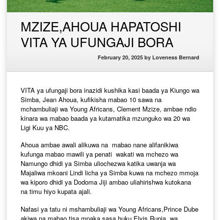
MZIZE,AHOUA HAPATOSHI
VITA YA UFUNGAJI BORA
February 20, 2025
by
Loveness Bernard
VITA ya ufungaji bora inazidi kushika kasi baada ya Kiungo wa
Simba, Jean Ahoua, kufikisha mabao 10 sawa na
mchambuliaji wa Young Africans, Clement Mzize, ambae ndio
kinara wa mabao baada ya kutamatika mzunguko wa 20 wa
Ligi Kuu ya NBC.
Ahoua ambae awali alikuwa na mabao nane alifanikiwa
kufunga mabao mawili ya penati wakati wa mchezo wa
Namungo dhidi ya Simba uliochezwa katika uwanja wa
Majaliwa mkoani Lindi licha ya Simba kuwa na mchezo mmoja
wa kiporo dhidi ya Dodoma Jiji ambao uliahirishwa kutokana
na timu hiyo kupata ajali.
Nafasi ya tatu ni mshambuliaji wa Young Africans,Prince Dube
akiwa na mabao tisa mpaka sasa huku Elvis Rupia wa