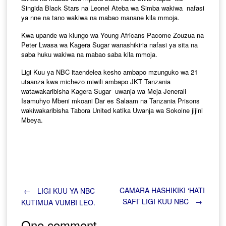
Singida Black Stars na Leonel Ateba wa Simba wakiwa nafasi
ya nne na tano wakiwa na mabao manane kila mmoja.
Kwa upande wa kiungo wa Young Africans Pacome Zouzua na
Peter Lwasa wa Kagera Sugar wanashikiria nafasi ya sita na
saba huku wakiwa na mabao saba kila mmoja.
Ligi Kuu ya NBC itaendelea kesho ambapo mzunguko wa 21
utaanza kwa michezo miwili ambapo JKT Tanzania
watawakaribisha Kagera Sugar uwanja wa Meja Jenerali
Isamuhyo Mbeni mkoani Dar es Salaam na Tanzania Prisons
wakiwakaribisha Tabora United katika Uwanja wa Sokoine jijini
Mbeya.
Post
CAMARA HASHIKIKI ‘HATI
←
LIGI KUU YA NBC
SAFI’ LIGI KUU NBC
→
KUTIMUA VUMBI LEO.
navigation
One comment