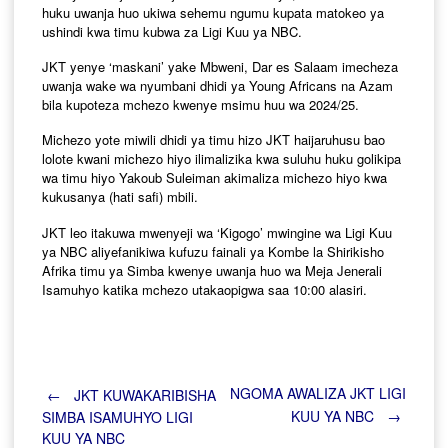
huku uwanja huo ukiwa sehemu ngumu kupata matokeo ya
ushindi kwa timu kubwa za Ligi Kuu ya NBC.
JKT yenye ‘maskani’ yake Mbweni, Dar es Salaam imecheza
uwanja wake wa nyumbani dhidi ya Young Africans na Azam
bila kupoteza mchezo kwenye msimu huu wa 2024/25.
Michezo yote miwili dhidi ya timu hizo JKT haijaruhusu bao
lolote kwani michezo hiyo ilimalizika kwa suluhu huku golikipa
wa timu hiyo Yakoub Suleiman akimaliza michezo hiyo kwa
kukusanya (hati safi) mbili.
JKT leo itakuwa mwenyeji wa ‘Kigogo’ mwingine wa Ligi Kuu
ya NBC aliyefanikiwa kufuzu fainali ya Kombe la Shirikisho
Afrika timu ya Simba kwenye uwanja huo wa Meja Jenerali
Isamuhyo katika mchezo utakaopigwa saa 10:00 alasiri.
Post
NGOMA AWALIZA JKT LIGI
←
JKT KUWAKARIBISHA
KUU YA NBC
→
SIMBA ISAMUHYO LIGI
KUU YA NBC