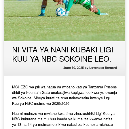
NI VITA YA NANI KUBAKI LIGI
KUU YA NBC SOKOINE LEO.
June 30, 2025
by
Loveness Bernard
MCHEZO wa pili wa hatua ya mtoano kati ya Tanzania Prisons
dhidi ya Fountain Gate unatarajiwa kupigwa leo kwenye uwanja
wa Sokoine, Mbeya kutafuta timu itakayosalia kwenye Ligi
Kuu ya NBC msimu wa 2025/2026.
Huu ni mchezo wa mwisho kwa timu zinazoshiriki Ligi Kuu ya
NBC kukutana msimu huu baada ya kumaliza kwenye nafasi
ya 13 na 14 ya msimamo zikiwa nafasi za kucheza michezo