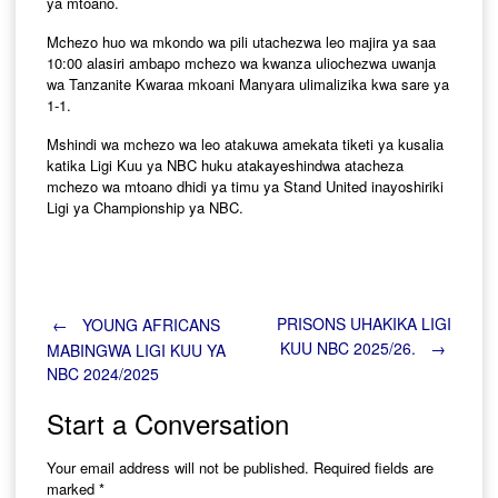
ya mtoano.
Mchezo huo wa mkondo wa pili utachezwa leo majira ya saa
10:00 alasiri ambapo mchezo wa kwanza uliochezwa uwanja
wa Tanzanite Kwaraa mkoani Manyara ulimalizika kwa sare ya
1-1.
Mshindi wa mchezo wa leo atakuwa amekata tiketi ya kusalia
katika Ligi Kuu ya NBC huku atakayeshindwa atacheza
mchezo wa mtoano dhidi ya timu ya Stand United inayoshiriki
Ligi ya Championship ya NBC.
Post
PRISONS UHAKIKA LIGI
←
YOUNG AFRICANS
KUU NBC 2025/26.
→
MABINGWA LIGI KUU YA
NBC 2024/2025
navigation
Start a Conversation
Your email address will not be published.
Required fields are
marked
*