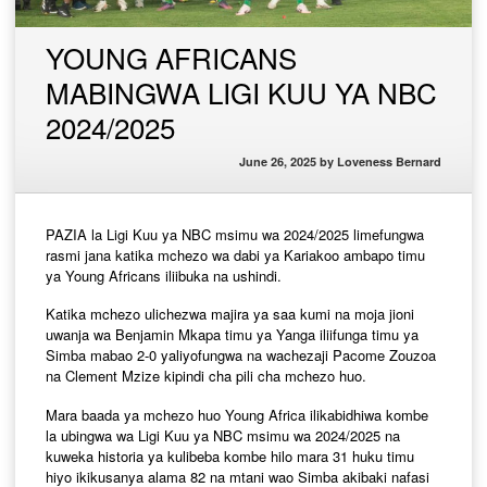
YOUNG AFRICANS
MABINGWA LIGI KUU YA NBC
2024/2025
June 26, 2025
by
Loveness Bernard
PAZIA la Ligi Kuu ya NBC msimu wa 2024/2025 limefungwa
rasmi jana katika mchezo wa dabi ya Kariakoo ambapo timu
ya Young Africans iliibuka na ushindi.
Katika mchezo ulichezwa majira ya saa kumi na moja jioni
uwanja wa Benjamin Mkapa timu ya Yanga iliifunga timu ya
Simba mabao 2-0 yaliyofungwa na wachezaji Pacome Zouzoa
na Clement Mzize kipindi cha pili cha mchezo huo.
Mara baada ya mchezo huo Young Africa ilikabidhiwa kombe
la ubingwa wa Ligi Kuu ya NBC msimu wa 2024/2025 na
kuweka historia ya kulibeba kombe hilo mara 31 huku timu
hiyo ikikusanya alama 82 na mtani wao Simba akibaki nafasi