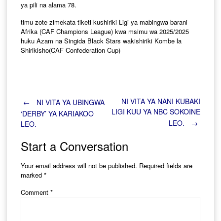
ya pili na alama 78.
timu zote zimekata tiketi kushiriki Ligi ya mabingwa barani
Afrika (CAF Champions League) kwa msimu wa 2025/2025
huku Azam na Singida Black Stars wakishiriki Kombe la
Shirikisho(CAF Confederation Cup)
Post
NI VITA YA NANI KUBAKI
←
NI VITA YA UBINGWA
LIGI KUU YA NBC SOKOINE
‘DERBY’ YA KARIAKOO
LEO.
→
LEO.
navigation
Start a Conversation
Your email address will not be published.
Required fields are
marked
*
Comment
*